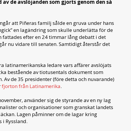
ljd av de avslöjanden som gjorts genom den så
amgår att Piñeras familj sålde en gruva under hans
ingick” en lagändring som skulle underlätta för de
 fattades efter en 24 timmar lång debatt i det
r nu vidare till senaten. Samtidigt återstår det
ra latinamerikanska ledare vars affärer avslöjats
cka bestående av tiotusentals dokument som
n. Av de 35 presidenter (före detta och nuvarande)
r
fjorton från Latinamerika
.
 november, använder sig de styrande av en ny lag
rnalister och organisationer som granskat landets
a-läckan. Lagen påminner om de lagar kring
s i Ryssland.