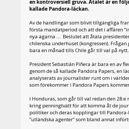
en kontroversiell gruva. Åtalet är en fö
kallade Pandora-läckan.
Av de handlingar som blivit tillgängliga fr
första mandatperiod och att det i affären ”
nya ägarna … Beslutet att åtala presidenten
chilenska underhuset (kongressen). Frågan gå
bara en månad tills Chile går till val på nytt.
President Sebastián Piñera är bara en av fle
genom de så kallade Pandora Papers, en lä
analyserats av journalister runt om i världe
som förekommer i Pandora Papers komme
I Honduras, som går till val redan den 28:e
kring penningtvätt för att komma åt de jou
politiker och deras kopplingar till Pandor
”utländska agenter” som bland annat infört