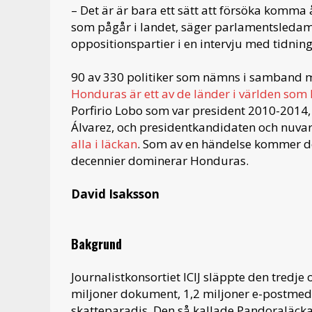
– Det är är bara ett sätt att försöka komm
som pågår i landet, säger parlamentsledamo
oppositionspartier i en intervju med tidnin
90 av 330 politiker som nämns i samband 
Honduras är ett av de länder i världen som 
Porfirio Lobo som var president 2010-2014
Álvarez, och presidentkandidaten och nuv
alla i läckan
. Som av en händelse kommer de
decennier dominerar Honduras.
David Isaksson
Bakgrund
Journalistkonsortiet ICIJ släppte den tredje
miljoner dokument, 1,2 miljoner e-postmed
skatteparadis. Den så kallade Pandoraläck