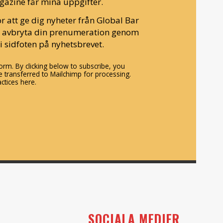
gazine får mina uppgifter.
r att ge dig nyheter från Global Bar
n avbryta din prenumeration genom
i sidfoten på nyhetsbrevet.
rm. By clicking below to subscribe, you
 transferred to Mailchimp for processing.
ctices here.
SOCIALA MEDIER