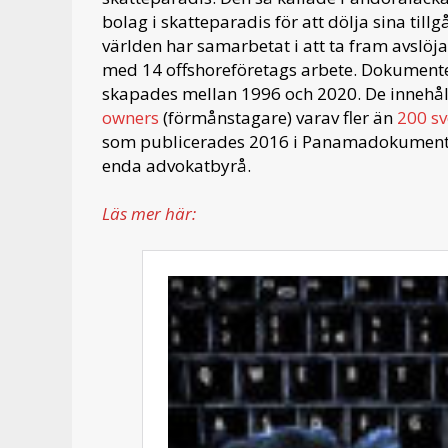
bolag i skatteparadis för att dölja sina till
världen har samarbetat i att ta fram avslöj
med 14 offshoreföretags arbete. Dokumenten
skapades mellan 1996 och 2020. De innehå
owners
(förmånstagare) varav fler än
200 s
som publicerades 2016 i Panamadokumenten,
enda advokatbyrå.
Läs mer här: