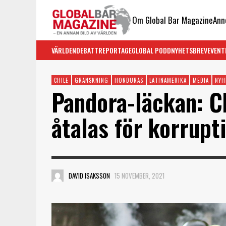
Om Global Bar Magazine
Ann
VÄRLDEN
DEBATT
REPORTAGE
GLOBAL PODD
NYHETSBREV
EVENT
CHILE
GRANSKNING
HONDURAS
LATINAMERIKA
MEDIA
NYH
Pandora-läckan: C
åtalas för korrupt
DAVID ISAKSSON
15 NOVEMBER, 2021