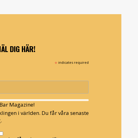
ÄL DIG HÄR!
*
indicates required
l Bar Magazine!
lingen i världen. Du får våra senaste
.