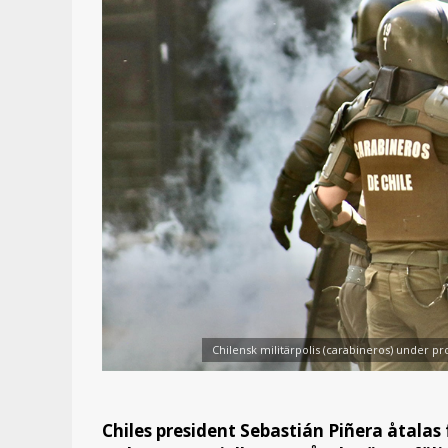
Chilensk militärpolis (carabineros) under pr
Chiles president Sebastián Piñera åtalas 