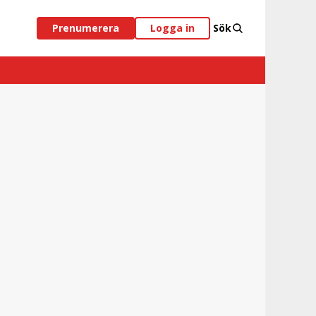
Prenumerera
Logga in
Sök