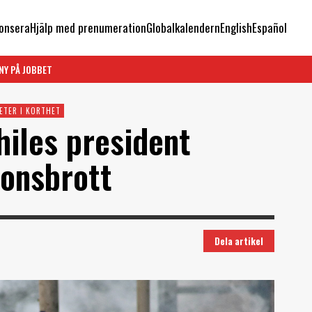
onsera
Hjälp med prenumeration
Globalkalendern
English
Español
NY PÅ JOBBET
ETER I KORTHET
hiles president
ionsbrott
Dela artikel