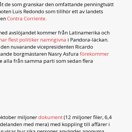
a åt de som granskar den omfattande penningtvätt
ten Luis Redondo som tillhör ett av landets
gen
Contra Corriente.
med avslöjandet kommer från Latinamerika och
har flest politiker namngivna
i Pandora-läckan.
, den nuvarande vicepresidenten Ricardo
arande borgmästaren Nasry Asfura
förekommer
 alla från samma parti som sedan flera
 oktober miljoner
dokument
(12 miljoner filer, 6,4
delanden med mera) med koppling till affärer i
an visar hur rika personer använder anonyma