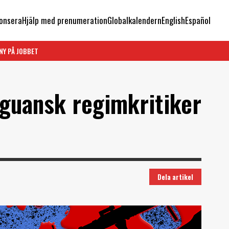
onsera
Hjälp med prenumeration
Globalkalendern
English
Español
NY PÅ JOBBET
aguansk regimkritiker
Dela artikel