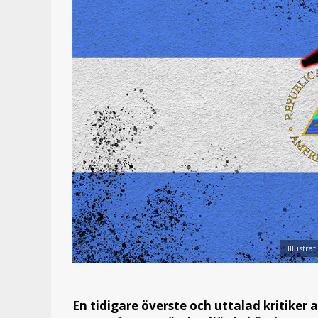
Illustra
En tidigare överste och uttalad kritiker a