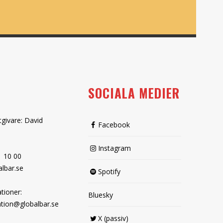
SOCIALA MEDIER
tgivare: David
Facebook
Instagram
1 10 00
lbar.se
Spotify
tioner:
Bluesky
tion@globalbar.se
X (passiv)