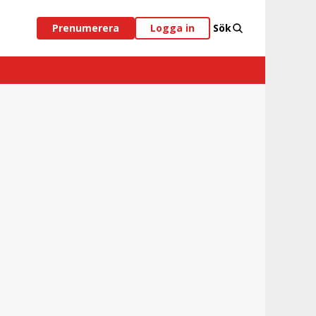
Prenumerera
Logga in
Sök