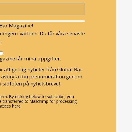
l Bar Magazine!
lingen i världen. Du får våra senaste
.
gazine får mina uppgifter.
r att ge dig nyheter från Global Bar
n avbryta din prenumeration genom
i sidfoten på nyhetsbrevet.
rm. By clicking below to subscribe, you
 transferred to Mailchimp for processing.
ctices here.