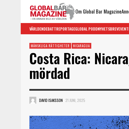
Om Global Bar Magazine
Ann
VÄRLDEN
DEBATT
REPORTAGE
GLOBAL PODD
NYHETSBREV
EVENT
MÄNSKLIGA RÄTTIGHETER
NICARAGUA
Costa Rica: Nicar
mördad
DAVID ISAKSSON
21 JUNI, 2025