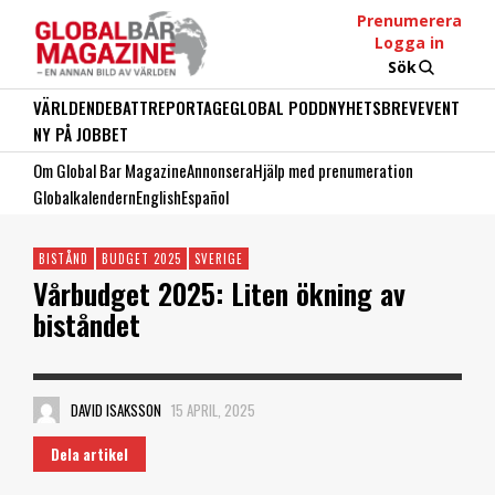
Prenumerera
Logga in
Sök
VÄRLDEN
DEBATT
REPORTAGE
GLOBAL PODD
NYHETSBREV
EVENT
NY PÅ JOBBET
Om Global Bar Magazine
Annonsera
Hjälp med prenumeration
Globalkalendern
English
Español
BISTÅND
BUDGET 2025
SVERIGE
Vårbudget 2025: Liten ökning av
biståndet
DAVID ISAKSSON
15 APRIL, 2025
Dela artikel