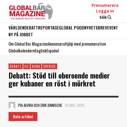
Prenumerera
Logga in
Sök
VÄRLDEN
DEBATT
REPORTAGE
GLOBAL PODD
NYHETSBREV
EVENT
NY PÅ JOBBET
Om Global Bar Magazine
Annonsera
Hjälp med prenumeration
Globalkalendern
English
Español
DEBATT
EU
KUBA
SVERIGE
Debatt: Stöd till oberoende medier
ger kubaner en röst i mörkret
PIA ALVIRA OCH ERIK JENNISCHE
20 MAJ, 2026
Dela artikel