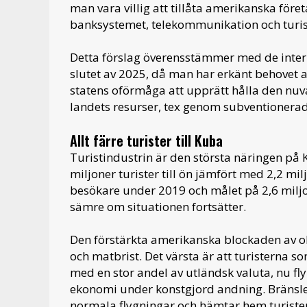
man vara villig att tillåta amerikanska föret
banksystemet, telekommunikation och turi
Detta förslag överensstämmer med de inter
slutet av 2025, då man har erkänt behovet 
statens oförmåga att upprätt hålla den nuv
landets resurser, tex genom subventionerade
Allt färre turister till Kuba
Turistindustrin är den största näringen p
miljoner turister till ön jämfört med 2,2 mil
besökare under 2019 och målet på 2,6 miljon
sämre om situationen fortsätter.
Den förstärkta amerikanska blockaden av olj
och matbrist. Det värsta är att turisterna
med en stor andel av utländsk valuta, nu flyr
ekonomi under konstgjord andning. Bränslebri
normala flygningar och hämtar hem turister