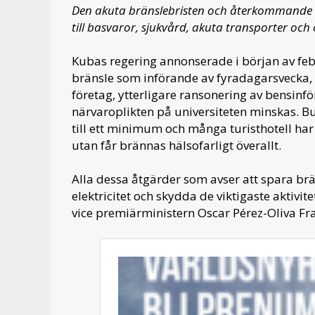
Den akuta bränslebristen och återkommande l
till basvaror, sjukvård, akuta transporter och 
Kubas regering annonserade i början av febr
bränsle som införande av fyradagarsvecka, 
företag, ytterligare ransonering av bensinfö
närvaroplikten på universiteten minskas. Bu
till ett minimum och många turisthotell har 
utan får brännas hälsofarligt överallt.
Alla dessa åtgärder som avser att spara br
elektricitet och skydda de viktigaste aktivi
vice premiärministern Oscar Pérez-Oliva Frag