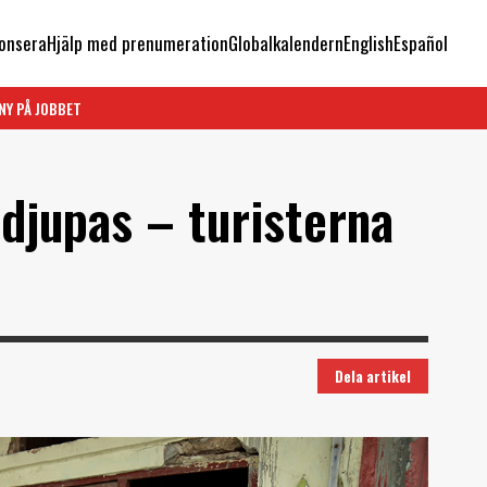
onsera
Hjälp med prenumeration
Globalkalendern
English
Español
NY PÅ JOBBET
djupas – turisterna
Dela artikel