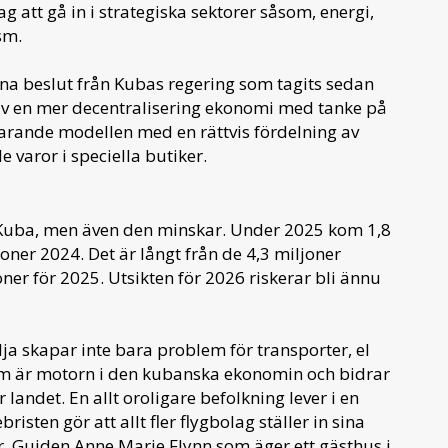
ag att gå in i strategiska sektorer såsom, energi,
sm.
na beslut från Kubas regering som tagits sedan
av en mer decentralisering ekonomi med tanke på
arande modellen med en rättvis fördelning av
 varor i speciella butiker.
å Kuba, men även den minskar. Under 2025 kom 1,8
joner 2024. Det är långt från de 4,3 miljoner
er för 2025. Utsikten för 2026 riskerar bli ännu
a skapar inte bara problem för transporter, el
 som är motorn i den kubanska ekonomin och bidrar
 landet. En allt oroligare befolkning lever i en
sten gör att allt fler flygbolag ställer in sina
. Guiden Anne Marie Flynn som äger ett gästhus i