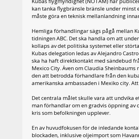
Kubas flygmyndighet (NOTAM) har publicer
kan tanka flygbränsle bränsle under minst e
måste göra en teknisk mellanlandning inna
Hemliga förhandlingar sägs pågå mellan Ku
tidningen ABC. Det ska handla om att unde
kollaps av det politiska systemet eller stört
Kubas delegation ledas av Alejandro Castro
ska ha haft direktkontakt med sändebud fr
Mexico City. Även om Claudia Sheinbaums re
den att betrodda förhandlare från den kub
amerikanska ambassaden i Mexiko city. Att
Det centrala målet skulle vara att undvika 
man förhandlar om en gradvis öppning av d
kris som befolkningen upplever.
En av huvudfokusen för de inledande konta
blockaden, inklusive oljeimport som Havanna 