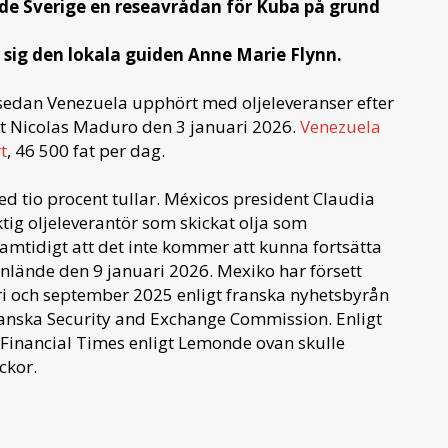
de Sverige en reseavrådan för Kuba på grund
r sig den lokala guiden Anne Marie Flynn.
s sedan Venezuela upphört med oljeleveranser efter
t Nicolas Maduro den 3 januari 2026.
Venezuela
t
, 46 500 fat per dag.
 tio procent tullar. Méxicos president Claudia
ktig oljeleverantör som skickat olja som
amtidigt att det inte kommer att kunna fortsätta
 anlände den 9 januari 2026. Mexiko har försett
i och september 2025 enligt franska nyhetsbyrån
kanska Security and Exchange Commission. Enligt
av Financial Times enligt Lemonde ovan skulle
ckor.