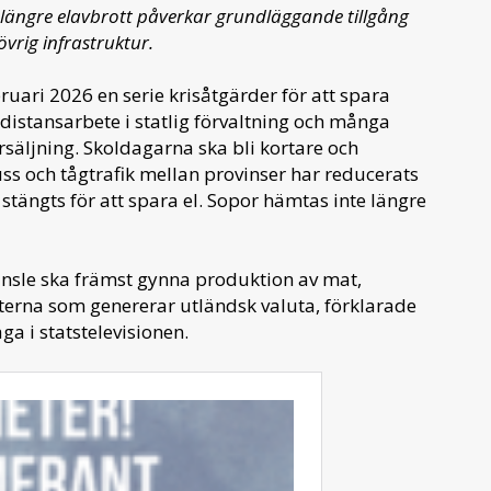
ängre elavbrott påverkar grundläggande tillgång
övrig infrastruktur.
uari 2026 en serie krisåtgärder för att spara
distansarbete i statlig förvaltning och många
rsäljning. Skoldagarna ska bli kortare och
ss och tågtrafik mellan provinser har reducerats
stängts för att spara el. Sopor hämtas inte längre
änsle ska främst gynna produktion av mat,
teterna som genererar utländsk valuta, förklarade
a i statstelevisionen.