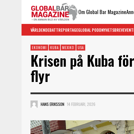
Om Global Bar Magazine
Ann
VÄRLDEN
DEBATT
REPORTAGE
GLOBAL PODD
NYHETSBREV
EVENT
EKONOMI
KUBA
MEXIKO
USA
Krisen på Kuba för
flyr
HANS ERIKSSON
14 FEBRUARI, 2026