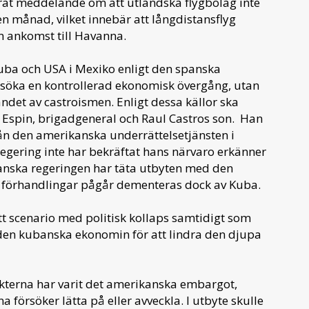
at meddelande om att utländska flygbolag inte
n månad, vilket innebär att långdistansflyg
n ankomst till Havanna.
ba och USA i Mexiko enligt den spanska
rsöka en kontrollerad ekonomisk övergång, utan
andet av castroismen. Enligt dessa källor ska
 Espin, brigadgeneral och Raul Castros son. Han
ån den amerikanska underrättelsetjänsten i
gering inte har bekräftat hans närvaro erkänner
anska regeringen har täta utbyten med den
 förhandlingar pågår dementeras dock av Kuba.
ett scenario med politisk kollaps samtidigt som
en kubanska ekonomin för att lindra den djupa
kterna har varit det amerikanska embargot,
försöker lätta på eller avveckla. I utbyte skulle