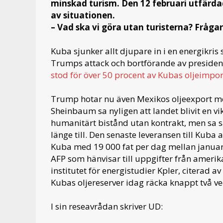
minskad turism. Den 12 februari utfärda
av situationen.
– Vad ska vi göra utan turisterna? Fråga
Kuba sjunker allt djupare in i en energikri
Trumps attack och bortförande av presiden
stod för över 50 procent av Kubas oljeimpor
Trump hotar nu även Mexikos oljeexport med
Sheinbaum sa nyligen att landet blivit en vi
humanitärt bistånd utan kontrakt, men sa s
länge till. Den senaste leveransen till Kuba
Kuba med 19 000 fat per dag mellan januar
AFP som hänvisar till uppgifter från ameri
institutet för energistudier Kpler, citerad 
Kubas oljereserver idag räcka knappt två ve
I sin reseavrådan skriver UD: