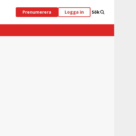
Prenumerera
Logga in
Sök