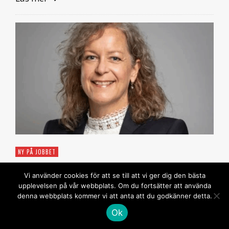
NY PÅ JOBBET
Petra Menander ny ambassadör i
Vi använder cookies för att se till att vi ger dig den bästa
Indien
upplevelsen på vår webbplats. Om du fortsätter att använda
denna webbplats kommer vi att anta att du godkänner detta.
REDAKTIONEN
24 APRIL, 2026
Ok
Regeringen har i dag utsett Petra Menander till