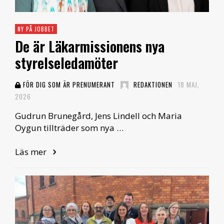
NY PÅ JOBBET
De är Läkarmissionens nya
styrelseledamöter
FÖR DIG SOM ÄR PRENUMERANT
REDAKTIONEN
18 MAJ,
2026
Gudrun Brunegård, Jens Lindell och Maria
Oygun tillträder som nya …
Läs mer