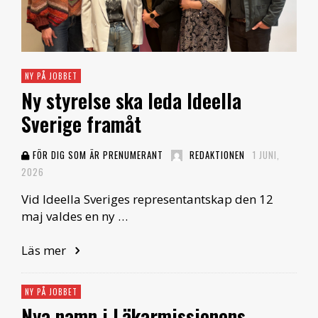
NY PÅ JOBBET
Ny styrelse ska leda Ideella
Sverige framåt
FÖR DIG SOM ÄR PRENUMERANT
REDAKTIONEN
1 JUNI,
2026
Vid Ideella Sveriges representantskap den 12
maj valdes en ny …
Läs mer
NY PÅ JOBBET
Nya namn i Läkarmissionens