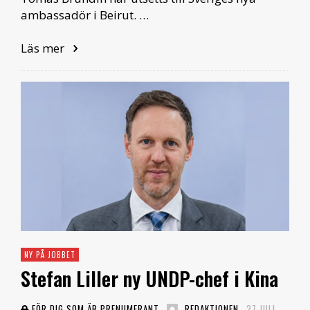
ambassadör i Beirut. …
Läs mer
NY PÅ JOBBET
Stefan Liller ny UNDP-chef i Kina
FÖR DIG SOM ÄR PRENUMERANT
REDAKTIONEN
27 JULI,