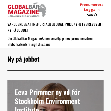
Prenumerera
Logga in
Sök
VÄRLDEN
DEBATT
REPORTAGE
GLOBAL PODD
NYHETSBREV
EVENT
NY PÅ JOBBET
Om Global Bar Magazine
Annonsera
Hjälp med prenumeration
Globalkalendern
English
Español
Ny på jobbet
Eeva Primmer ny vd för
Stockholm Environment
Institute