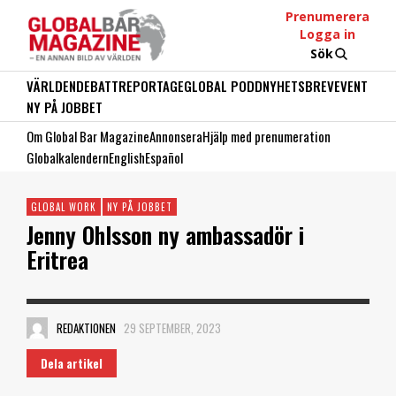
Prenumerera
Logga in
Sök
VÄRLDEN
DEBATT
REPORTAGE
GLOBAL PODD
NYHETSBREV
EVENT
NY PÅ JOBBET
Om Global Bar Magazine
Annonsera
Hjälp med prenumeration
Globalkalendern
English
Español
GLOBAL WORK
NY PÅ JOBBET
Jenny Ohlsson ny ambassadör i
Eritrea
REDAKTIONEN
29 SEPTEMBER, 2023
Dela artikel