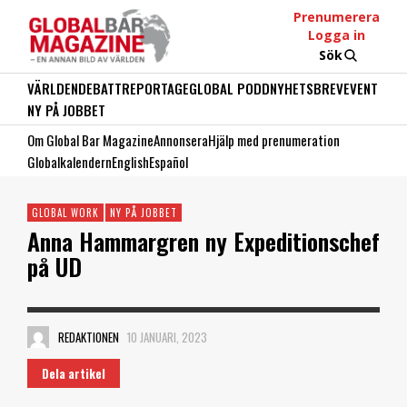
Prenumerera
Logga in
Sök
VÄRLDEN
DEBATT
REPORTAGE
GLOBAL PODD
NYHETSBREV
EVENT
NY PÅ JOBBET
Om Global Bar Magazine
Annonsera
Hjälp med prenumeration
Globalkalendern
English
Español
GLOBAL WORK
NY PÅ JOBBET
Anna Hammargren ny Expeditionschef
på UD
REDAKTIONEN
10 JANUARI, 2023
Dela artikel