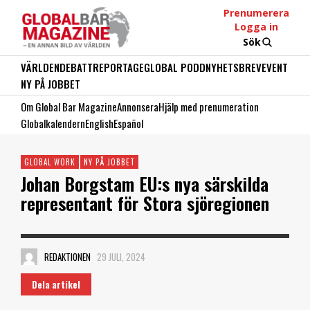
Prenumerera
Logga in
Sök
VÄRLDEN
DEBATT
REPORTAGE
GLOBAL PODD
NYHETSBREV
EVENT
NY PÅ JOBBET
Om Global Bar Magazine
Annonsera
Hjälp med prenumeration
Globalkalendern
English
Español
GLOBAL WORK
NY PÅ JOBBET
Johan Borgstam EU:s nya särskilda
representant för Stora sjöregionen
REDAKTIONEN
29 JULI, 2024
Dela artikel