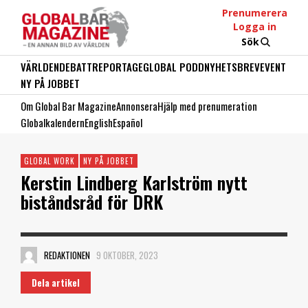
Prenumerera
Logga in
Sök
VÄRLDEN
DEBATT
REPORTAGE
GLOBAL PODD
NYHETSBREV
EVENT
NY PÅ JOBBET
Om Global Bar Magazine
Annonsera
Hjälp med prenumeration
Globalkalendern
English
Español
GLOBAL WORK
NY PÅ JOBBET
Kerstin Lindberg Karlström nytt
biståndsråd för DRK
REDAKTIONEN
9 OKTOBER, 2023
Dela artikel