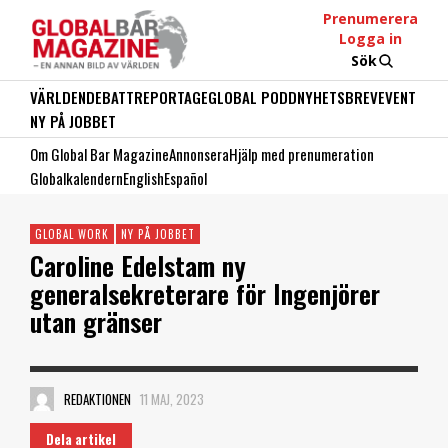
Prenumerera
Logga in
Sök
VÄRLDEN
DEBATT
REPORTAGE
GLOBAL PODD
NYHETSBREV
EVENT
NY PÅ JOBBET
Om Global Bar Magazine
Annonsera
Hjälp med prenumeration
Globalkalendern
English
Español
GLOBAL WORK
NY PÅ JOBBET
Caroline Edelstam ny
generalsekreterare för Ingenjörer
utan gränser
REDAKTIONEN
11 MAJ, 2023
Dela artikel