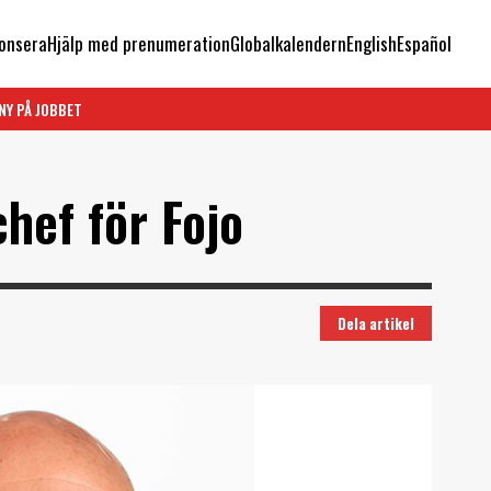
onsera
Hjälp med prenumeration
Globalkalendern
English
Español
NY PÅ JOBBET
chef för Fojo
Dela artikel