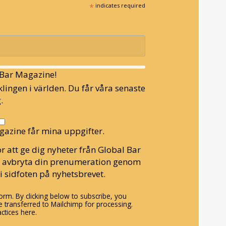
*
indicates required
l Bar Magazine!
lingen i världen. Du får våra senaste
.
gazine får mina uppgifter.
r att ge dig nyheter från Global Bar
n avbryta din prenumeration genom
i sidfoten på nyhetsbrevet.
rm. By clicking below to subscribe, you
 transferred to Mailchimp for processing.
ctices here.