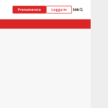
Prenumerera
Logga in
Sök