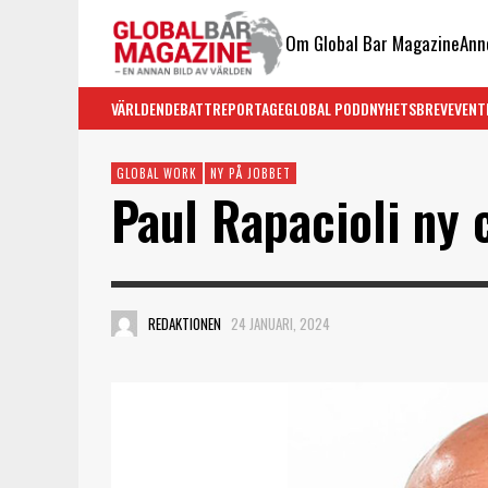
Om Global Bar Magazine
Ann
VÄRLDEN
DEBATT
REPORTAGE
GLOBAL PODD
NYHETSBREV
EVENT
GLOBAL WORK
NY PÅ JOBBET
Paul Rapacioli ny 
REDAKTIONEN
24 JANUARI, 2024