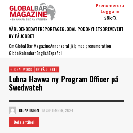
Prenumerera
Logga in
Sök
VÄRLDEN
DEBATT
REPORTAGE
GLOBAL PODD
NYHETSBREV
EVENT
NY PÅ JOBBET
Om Global Bar Magazine
Annonsera
Hjälp med prenumeration
Globalkalendern
English
Español
GLOBAL WORK
NY PÅ JOBBET
Lubna Hawwa ny Program Officer på
Swedwatch
REDAKTIONEN
19 SEPTEMBER, 2024
Dela artikel