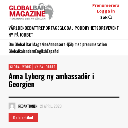
Prenumerera
Logga in
Sök
VÄRLDEN
DEBATT
REPORTAGE
GLOBAL PODD
NYHETSBREV
EVENT
NY PÅ JOBBET
Om Global Bar Magazine
Annonsera
Hjälp med prenumeration
Globalkalendern
English
Español
GLOBAL WORK
NY PÅ JOBBET
Anna Lyberg ny ambassadör i
Georgien
REDAKTIONEN
21 APRIL, 2023
Dela artikel