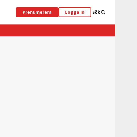
Prenumerera
Logga in
Sök