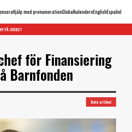
onsera
Hjälp med prenumeration
Globalkalendern
English
Español
NY PÅ JOBBET
hef för Finansiering
å Barnfonden
Dela artikel