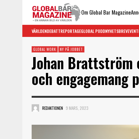
Om Global Bar Magazine
Ann
VÄRLDEN
DEBATT
REPORTAGE
GLOBAL PODD
NYHETSBREV
EVENT
GLOBAL WORK
NY PÅ JOBBET
Johan Brattström c
och engagemang p
REDAKTIONEN
9 MARS, 2023