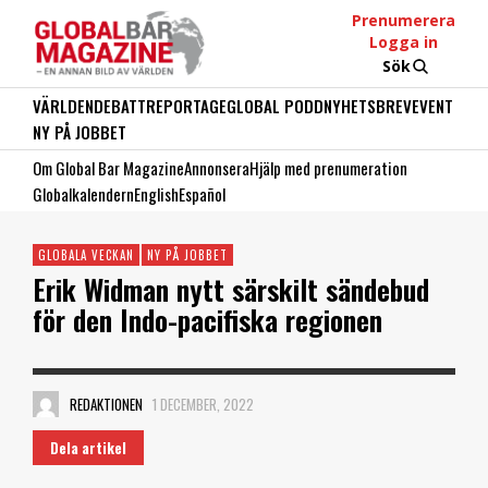
Prenumerera
Logga in
Sök
VÄRLDEN
DEBATT
REPORTAGE
GLOBAL PODD
NYHETSBREV
EVENT
NY PÅ JOBBET
Om Global Bar Magazine
Annonsera
Hjälp med prenumeration
Globalkalendern
English
Español
GLOBALA VECKAN
NY PÅ JOBBET
Erik Widman nytt särskilt sändebud
för den Indo-pacifiska regionen
REDAKTIONEN
1 DECEMBER, 2022
Dela artikel