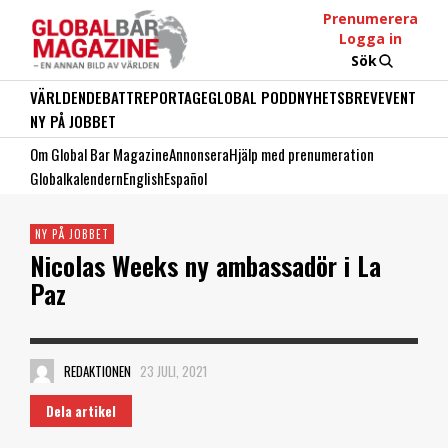
Prenumerera
Logga in
Sök
VÄRLDEN
DEBATT
REPORTAGE
GLOBAL PODD
NYHETSBREV
EVENT
NY PÅ JOBBET
Om Global Bar Magazine
Annonsera
Hjälp med prenumeration
Globalkalendern
English
Español
NY PÅ JOBBET
Nicolas Weeks ny ambassadör i La
Paz
REDAKTIONEN
23 JULI, 2021
Dela artikel