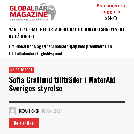
Prenumerera
Logga in
Sök
VÄRLDEN
DEBATT
REPORTAGE
GLOBAL PODD
NYHETSBREV
EVENT
NY PÅ JOBBET
Om Global Bar Magazine
Annonsera
Hjälp med prenumeration
Globalkalendern
English
Español
NY PÅ JOBBET
Sofia Graflund tillträder i WaterAid
Sveriges styrelse
REDAKTIONEN
18 JUNI, 2021
Dela artikel