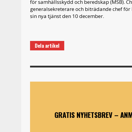
för sam­hälls­skydd och bered­skap (MSB). Cha
general­sekre­terare och biträdande chef för
sin nya tjänst den 10 december.
Dela artikel
GRATIS NYHETSBREV – ANM