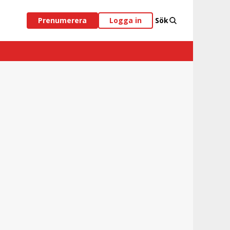
Prenumerera
Logga in
Sök