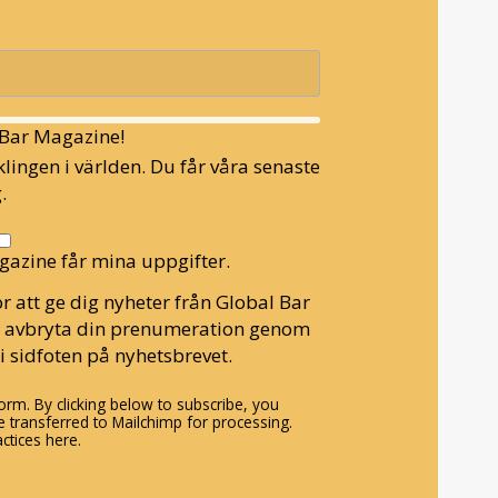
l Bar Magazine!
lingen i världen. Du får våra senaste
.
gazine får mina uppgifter.
r att ge dig nyheter från Global Bar
n avbryta din prenumeration genom
i sidfoten på nyhetsbrevet.
rm. By clicking below to subscribe, you
 transferred to Mailchimp for processing.
ctices here.