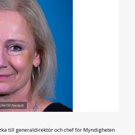
 UNICEF/Nesbitt
ka till general­direktör och chef för Myndig­heten