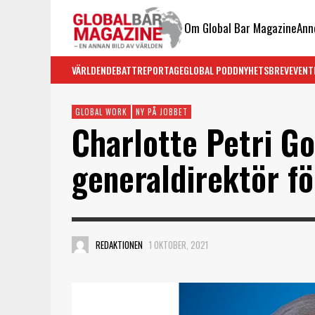
Om Global Bar Magazine
Ann
VÄRLDEN
DEBATT
REPORTAGE
GLOBAL PODD
NYHETSBREV
EVENT
GLOBAL WORK
NY PÅ JOBBET
Charlotte Petri Go
generaldirektör f
REDAKTIONEN
1 OKTOBER, 2021