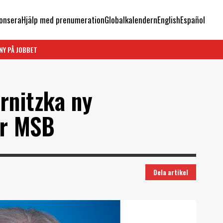
onsera
Hjälp med prenumeration
Globalkalendern
English
Español
NY PÅ JOBBET
rnitzka ny
ör MSB
Dela artikel