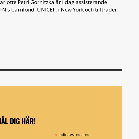
rlotte Petri Gornitzka är i dag assiste­rande
 FN:s barnfond, UNICEF, i New York och till­träder
ÄL DIG HÄR!
*
indicates required