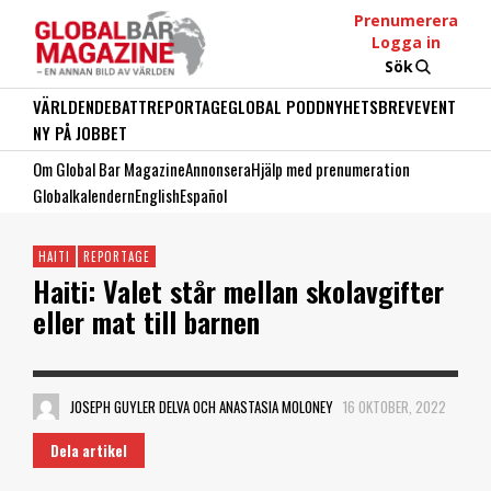
Prenumerera
Logga in
Sök
VÄRLDEN
DEBATT
REPORTAGE
GLOBAL PODD
NYHETSBREV
EVENT
NY PÅ JOBBET
Om Global Bar Magazine
Annonsera
Hjälp med prenumeration
Globalkalendern
English
Español
HAITI
REPORTAGE
Haiti: Valet står mellan skolavgifter
eller mat till barnen
JOSEPH GUYLER DELVA OCH ANASTASIA MOLONEY
16 OKTOBER, 2022
Dela artikel