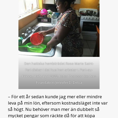
Den haitiska hembiträdet Rose Marie Saint-
Fort diskar i det hus hon arbetar i. Port-au-
Prince, Haiti, 4 juli 2022. Foto: Thomson Reuters
Foundation/Jennifer D. Delva
– För ett år sedan kunde jag mer eller mindre
leva på min lön, eftersom kostnadsläget inte var
så högt. Nu behöver man mer än dubbelt så
mycket pengar som räckte då för att köpa