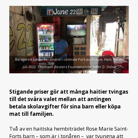
Barägaren Junior Ferdinand i centrala Port-au-Prince, Haiti, fjärde
juli 2022. Thomson Reuters Foundation/Jennifer D. Delva
Stigande priser gör att många haitier tvingas
till det svåra valet mellan att antingen
betala skolavgifter för sina barn eller köpa
mat till familjen.
Två av en haitiska hembiträdet Rose Marie Saint-
Forts barn – som är i tonåren – var tvungna att