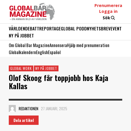
Prenumerera
Logga in
Sök
VÄRLDEN
DEBATT
REPORTAGE
GLOBAL PODD
NYHETSBREV
EVENT
NY PÅ JOBBET
Om Global Bar Magazine
Annonsera
Hjälp med prenumeration
Globalkalendern
English
Español
GLOBAL WORK
NY PÅ JOBBET
Olof Skoog får toppjobb hos Kaja
Kallas
REDAKTIONEN
27 JANUARI, 2025
Dela artikel