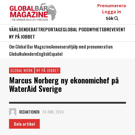
Prenumerera
Logga in
Sök
VÄRLDEN
DEBATT
REPORTAGE
GLOBAL PODD
NYHETSBREV
EVENT
NY PÅ JOBBET
Om Global Bar Magazine
Annonsera
Hjälp med prenumeration
Globalkalendern
English
Español
GLOBAL WORK
NY PÅ JOBBET
Marcus Norberg ny ekonomichef på
WaterAid Sverige
REDAKTIONEN
24 JUNI, 2024
Dela artikel