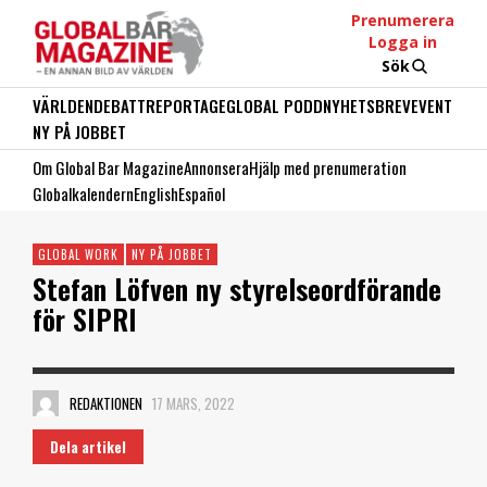
Prenumerera
Logga in
Sök
VÄRLDEN
DEBATT
REPORTAGE
GLOBAL PODD
NYHETSBREV
EVENT
NY PÅ JOBBET
Om Global Bar Magazine
Annonsera
Hjälp med prenumeration
Globalkalendern
English
Español
GLOBAL WORK
NY PÅ JOBBET
Stefan Löfven ny styrelseordförande
för SIPRI
REDAKTIONEN
17 MARS, 2022
Dela artikel