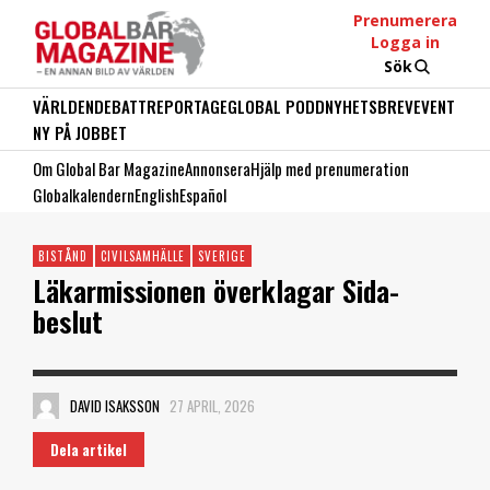
Prenumerera
Logga in
Sök
VÄRLDEN
DEBATT
REPORTAGE
GLOBAL PODD
NYHETSBREV
EVENT
NY PÅ JOBBET
Om Global Bar Magazine
Annonsera
Hjälp med prenumeration
Globalkalendern
English
Español
BISTÅND
CIVILSAMHÄLLE
SVERIGE
Läkarmissionen överklagar Sida-
beslut
DAVID ISAKSSON
27 APRIL, 2026
Dela artikel