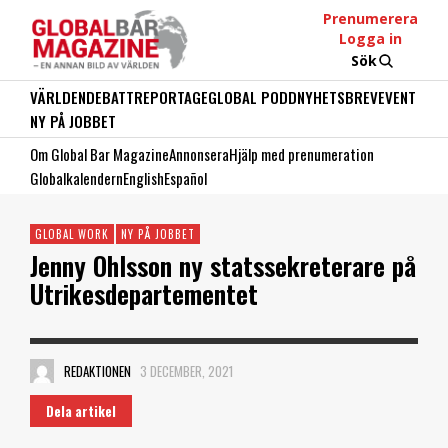
Prenumerera
Logga in
Sök
VÄRLDEN
DEBATT
REPORTAGE
GLOBAL PODD
NYHETSBREV
EVENT
NY PÅ JOBBET
Om Global Bar Magazine
Annonsera
Hjälp med prenumeration
Globalkalendern
English
Español
GLOBAL WORK
NY PÅ JOBBET
Jenny Ohlsson ny statssekreterare på
Utrikesdepartementet
REDAKTIONEN
3 DECEMBER, 2021
Dela artikel