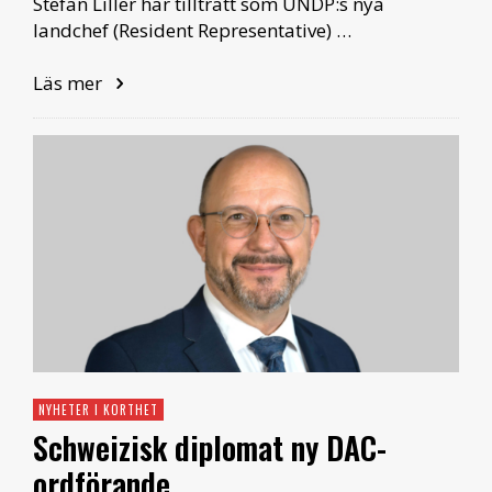
Stefan Liller har tillträtt som UNDP:s nya
landchef (Resident Representative) …
Läs mer
NYHETER I KORTHET
Schweizisk diplomat ny DAC-
ordförande