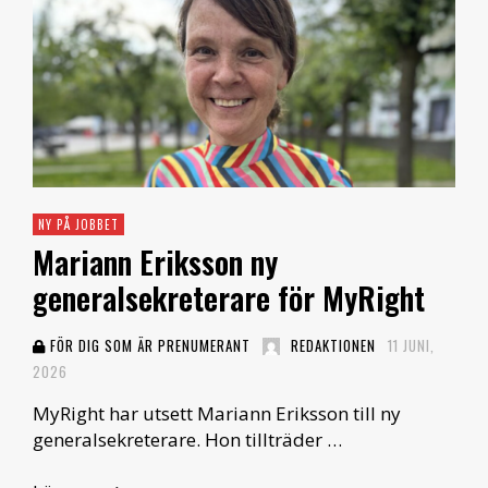
NY PÅ JOBBET
Mariann Eriksson ny
generalsekreterare för MyRight
FÖR DIG SOM ÄR PRENUMERANT
REDAKTIONEN
11 JUNI,
2026
MyRight har utsett Mariann Eriksson till ny
generalsekreterare. Hon tillträder …