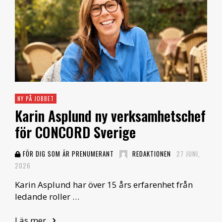
NY PÅ JOBBET
Karin Asplund ny verksamhetschef
för CONCORD Sverige
FÖR DIG SOM ÄR PRENUMERANT
REDAKTIONEN
27 JUNI,
2026
Karin Asplund har över 15 års erfarenhet från
ledande roller …
Läs mer