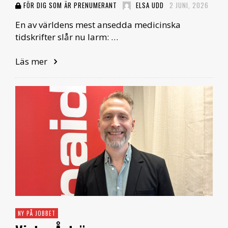
FÖR DIG SOM ÄR PRENUMERANT
ELSA UDD
2 JUNI, 2026
En av världens mest ansedda medicinska
tidskrifter slår nu larm: …
Läs mer
NY PÅ JOBBET