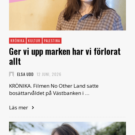
KRÖNIKA
KULTUR
PALESTINA
Ger vi upp marken har vi förlorat
allt
ELSA UDD
12 JUNI, 2026
KRÖNIKA. Filmen No Other Land satte
bosättarvåldet på Västbanken i …
Läs mer