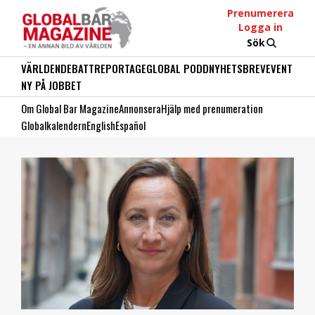
Prenumerera
Logga in
Sök
VÄRLDEN
DEBATT
REPORTAGE
GLOBAL PODD
NYHETSBREV
EVENT
NY PÅ JOBBET
Om Global Bar Magazine
Annonsera
Hjälp med prenumeration
Globalkalendern
English
Español