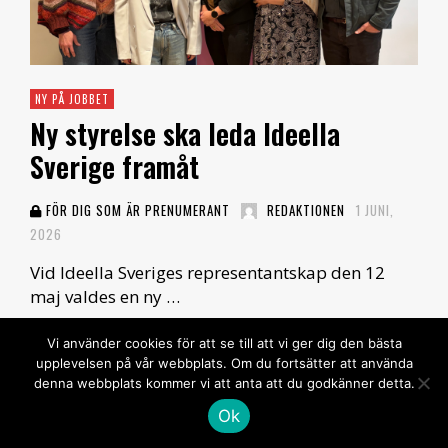
NY PÅ JOBBET
Ny styrelse ska leda Ideella
Sverige framåt
FÖR DIG SOM ÄR PRENUMERANT
REDAKTIONEN
1 JUNI,
2026
Vid Ideella Sveriges representantskap den 12
maj valdes en ny …
Läs mer
Vi använder cookies för att se till att vi ger dig den bästa
upplevelsen på vår webbplats. Om du fortsätter att använda
denna webbplats kommer vi att anta att du godkänner detta.
Ok