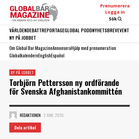
Prenumerera
Logga in
Sök
VÄRLDEN
DEBATT
REPORTAGE
GLOBAL PODD
NYHETSBREV
EVENT
NY PÅ JOBBET
Om Global Bar Magazine
Annonsera
Hjälp med prenumeration
Globalkalendern
English
Español
NY PÅ JOBBET
Torbjörn Pettersson ny ordförande
för Svenska Afghanistankommittén
REDAKTIONEN
2 JUNI, 2026
Dela artikel