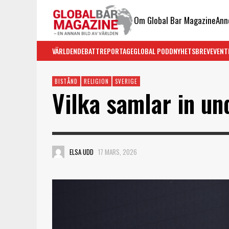
Om Global Bar Magazine
Ann
VÄRLDEN
DEBATT
REPORTAGE
GLOBAL PODD
NYHETSBREV
EVENT
BISTÅND
RELIGION
SVERIGE
Vilka samlar in u
ELSA UDD
17 MARS, 2026