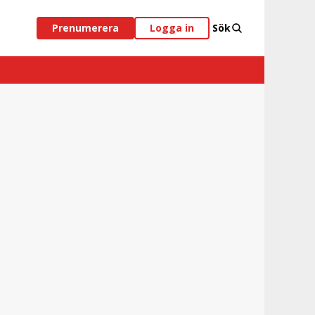
Prenumerera
Logga in
Sök