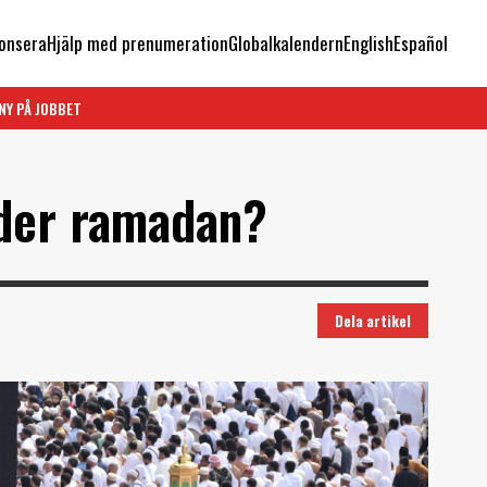
onsera
Hjälp med prenumeration
Globalkalendern
English
Español
NY PÅ JOBBET
nder ramadan?
Dela artikel