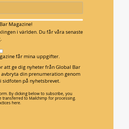
l Bar Magazine!
lingen i världen. Du får våra senaste
.
gazine får mina uppgifter.
r att ge dig nyheter från Global Bar
n avbryta din prenumeration genom
i sidfoten på nyhetsbrevet.
rm. By clicking below to subscribe, you
 transferred to Mailchimp for processing.
ctices here.