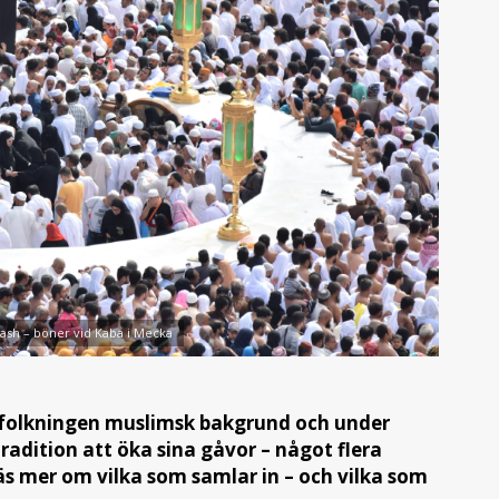
lash – böner vid Kaba i Mecka
befolkningen muslimsk bakgrund och under
adition att öka sina gåvor – något flera
äs mer om vilka som samlar in – och vilka som