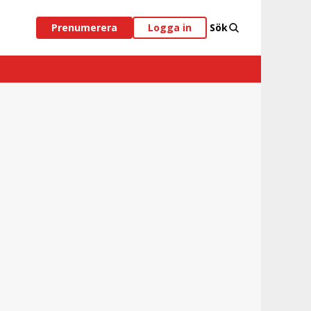
Prenumerera
Logga in
Sök