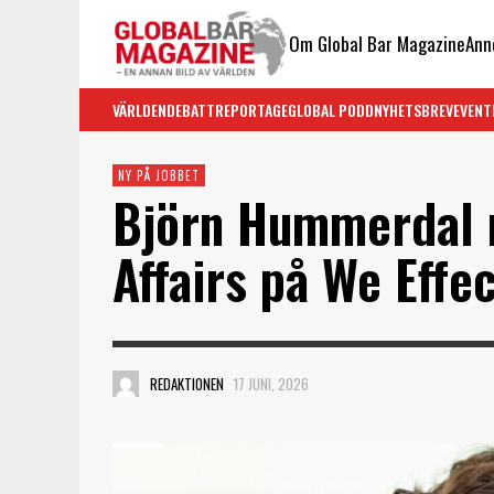
Om Global Bar Magazine
Ann
VÄRLDEN
DEBATT
REPORTAGE
GLOBAL PODD
NYHETSBREV
EVENT
NY PÅ JOBBET
Björn Hummerdal n
Affairs på We Effe
REDAKTIONEN
17 JUNI, 2026