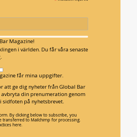
*
l Bar Magazine!
lingen i världen. Du får våra senaste
.
gazine får mina uppgifter.
r att ge dig nyheter från Global Bar
n avbryta din prenumeration genom
i sidfoten på nyhetsbrevet.
rm. By clicking below to subscribe, you
 transferred to Mailchimp for processing.
ctices here.