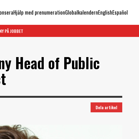
onsera
Hjälp med prenumeration
Globalkalendern
English
Español
NY PÅ JOBBET
y Head of Public
ct
Dela artikel