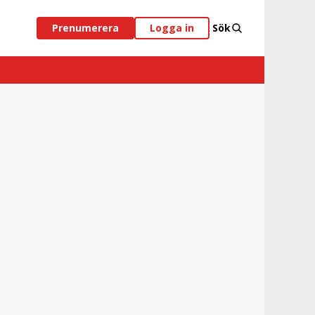
Prenumerera
Logga in
Sök