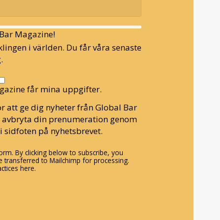
l Bar Magazine!
lingen i världen. Du får våra senaste
.
gazine får mina uppgifter.
r att ge dig nyheter från Global Bar
n avbryta din prenumeration genom
i sidfoten på nyhetsbrevet.
rm. By clicking below to subscribe, you
 transferred to Mailchimp for processing.
ctices here.