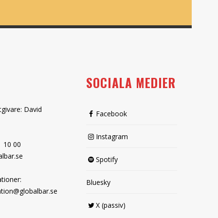
SOCIALA MEDIER
tgivare: David
Facebook
Instagram
1 10 00
lbar.se
Spotify
tioner:
Bluesky
tion@globalbar.se
X (passiv)