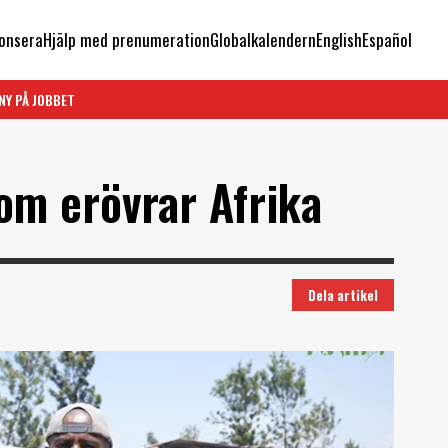
onsera
Hjälp med prenumeration
Globalkalendern
English
Español
NY PÅ JOBBET
om erövrar Afrika
Dela artikel