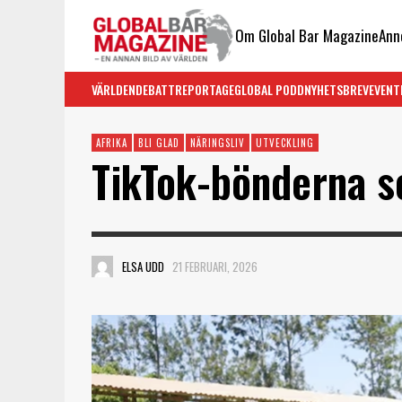
Om Global Bar Magazine
Ann
VÄRLDEN
DEBATT
REPORTAGE
GLOBAL PODD
NYHETSBREV
EVENT
AFRIKA
BLI GLAD
NÄRINGSLIV
UTVECKLING
TikTok-bönderna s
ELSA UDD
21 FEBRUARI, 2026