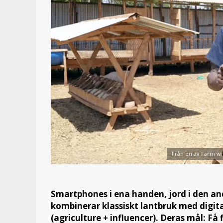
Från en av Farm wi
Smartphones i ena handen, jord i den and
kombinerar klassiskt lantbruk med digita
(agriculture + influencer). Deras mål: Få f