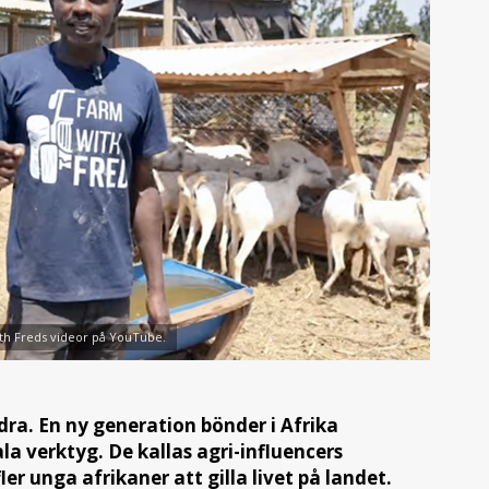
th Freds videor på YouTube.
ra. En ny generation bönder i Afrika
la verktyg. De kallas agri-influencers
ler unga afrikaner att gilla livet på landet.