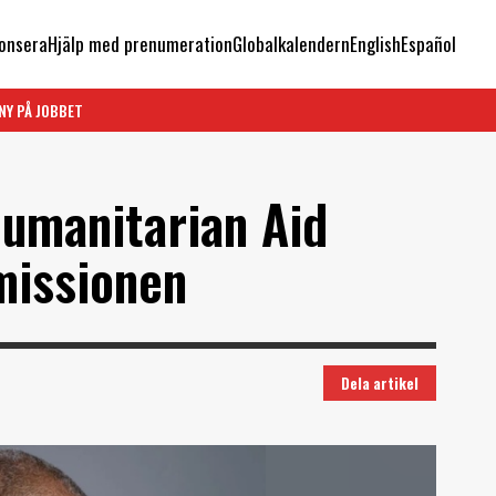
onsera
Hjälp med prenumeration
Globalkalendern
English
Español
NY PÅ JOBBET
umanitarian Aid
missionen
Dela artikel