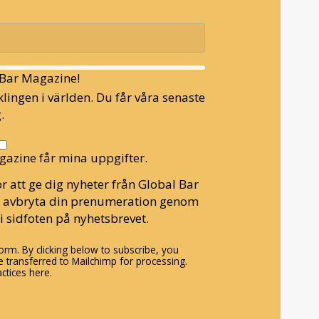
l Bar Magazine!
lingen i världen. Du får våra senaste
.
gazine får mina uppgifter.
r att ge dig nyheter från Global Bar
n avbryta din prenumeration genom
i sidfoten på nyhetsbrevet.
rm. By clicking below to subscribe, you
 transferred to Mailchimp for processing.
ctices here.