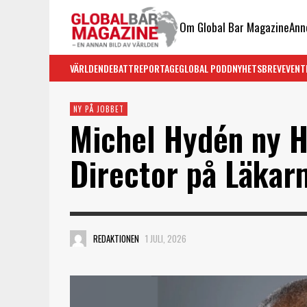
Om Global Bar Magazine
Ann
VÄRLDEN
DEBATT
REPORTAGE
GLOBAL PODD
NYHETSBREV
EVENT
NY PÅ JOBBET
Michel Hydén ny H
Director på Läkar
REDAKTIONEN
1 JULI, 2026