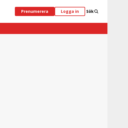
Prenumerera
Logga in
Sök