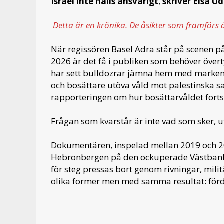
Israel inte hålls ansvarigt
,
skriver Elsa U
Detta är en krönika. De åsikter som framförs 
När regissören Basel Adra står på scenen på 
2026 är det få i publiken som behöver övert
har sett bulldozrar jämna hem med marken, 
och bosättare utöva våld mot palestinska sa
rapporteringen om hur bosättarvåldet fortsä
Frågan som kvarstår är inte vad som sker, ut
Dokumentären, inspelad mellan 2019 och 202
Hebronbergen på den ockuperade Västbanke
för steg pressas bort genom rivningar, mil
olika former men med samma resultat: förd