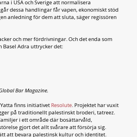
garna i USA och Sverige att normalisera
egår dessa handlingar får vapen, ekonomiskt stöd
gen anledning för dem att sluta, säger regissören
ttacker och mer fördrivningar. Och det enda som
m Basel Adra uttrycker det:
 Global Bar Magazine.
atta finns initiativet
Resolute
. Projektet har vuxit
r på traditionellt palestinskt broderi, tatreez.
amiljer i ett område där bosättarvåld,
else gjort det allt svårare att försörja sig.
t att bevara palestinsk kultur och identitet.