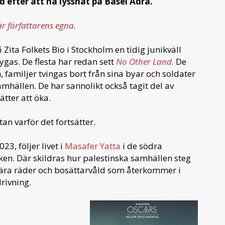
dd efter att ha lyssnat på Basel Adra.
är författarens egna.
Zita Folkets Bio i Stockholm en tidig junikväll
ygas. De flesta har redan sett
No Other Land.
De
familjer tvingas bort från sina byar och soldater
mhällen. De har sannolikt också tagit del av
tter att öka.
an varför det fortsätter.
3, följer livet i
Masafer Yatta
i de södra
n. Där skildras hur palestinska samhällen steg
itära räder och bosättarvåld som återkommer i
rivning.