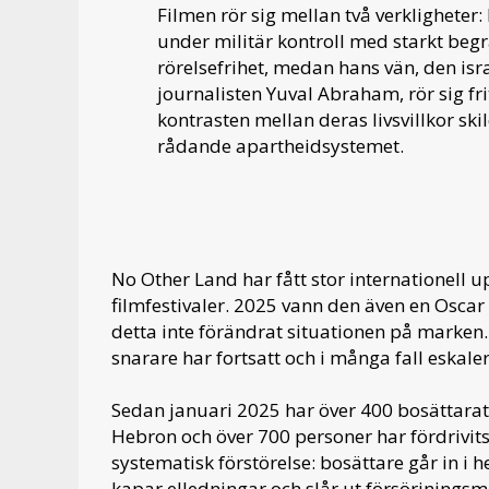
Filmen rör sig mellan två verkligheter:
under militär kontroll med starkt beg
rörelsefrihet, medan hans vän, den isr
journalisten Yuval Abraham, rör sig fr
kontrasten mellan deras livsvillkor ski
rådande apartheidsystemet.
No Other Land har fått stor internationell
filmfestivaler. 2025 vann den även en Osca
detta inte förändrat situationen på marken.
snarare har fortsatt och i många fall eskaler
Sedan januari 2025 har över 400 bosättara
Hebron och över 700 personer har fördrivi
systematisk förstörelse: bosättare går in i h
kapar elledningar och slår ut försörjningsmö