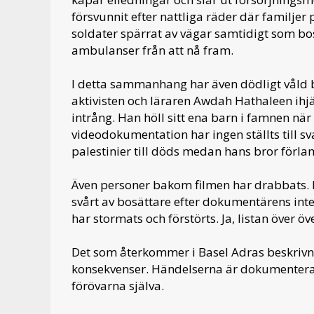
försvunnit efter nattliga räder där familjer 
soldater spärrat av vägar samtidigt som bo
ambulanser från att nå fram.
I detta sammanhang har även dödligt våld b
aktivisten och läraren Awdah Hathaleen ihj
intrång. Han höll sitt ena barn i famnen nä
videodokumentation har ingen ställts till sv
palestinier till döds medan hans bror förl
Även personer bakom filmen har drabbats
svårt av bosättare efter dokumentärens int
har stormats och förstörts. Ja, listan över ö
Det som återkommer i Basel Adras beskrivnin
konsekvenser. Händelserna är dokumenterad
förövarna själva.