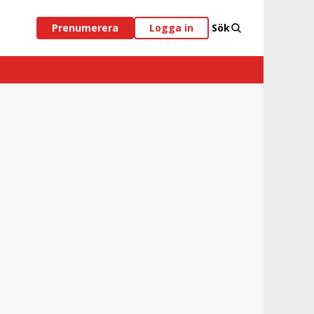
Prenumerera
Logga in
Sök