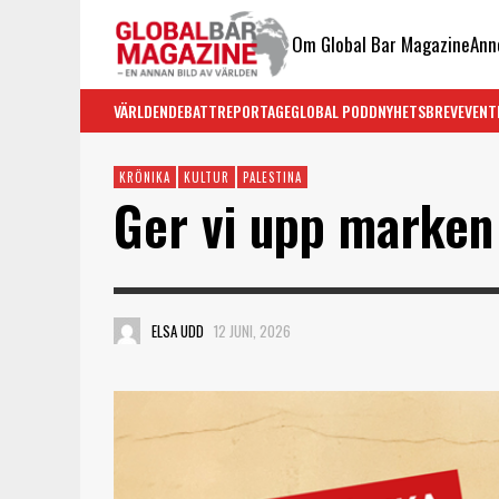
Om Global Bar Magazine
Ann
VÄRLDEN
DEBATT
REPORTAGE
GLOBAL PODD
NYHETSBREV
EVENT
KRÖNIKA
KULTUR
PALESTINA
Ger vi upp marken h
ELSA UDD
12 JUNI, 2026