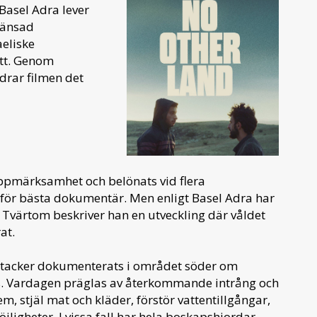
 Basel Adra lever
ränsad
aeliske
itt. Genom
ldrar filmen det
 uppmärksamhet och belönats vid flera
r för bästa dokumentär. Men enligt Basel Adra har
 Tvärtom beskriver han en utveckling där våldet
at.
ttacker dokumenterats i området söder om
ts. Vardagen präglas av återkommande intrång och
em, stjäl mat och kläder, förstör vattentillgångar,
jligheter. I vissa fall har hela boskapshjordar