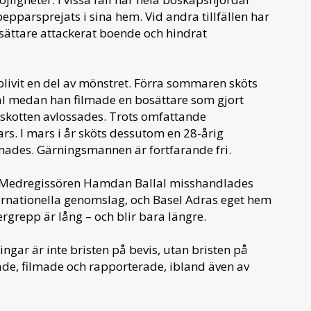
pepparsprejats i sina hem. Vid andra tillfällen har
sättare attackerat boende och hindrat
livit en del av mönstret. Förra sommaren sköts
äl medan han filmade en bosättare som gjort
r skotten avlossades. Trots omfattande
ars. I mars i år sköts dessutom en 28-årig
amades. Gärningsmannen är fortfarande fri.
. Medregissören Hamdan Ballal misshandlades
ernationella genomslag, och Basel Adras eget hem
vergrepp är lång – och blir bara längre.
gar är inte bristen på bevis, utan bristen på
e, filmade och rapporterade, ibland även av