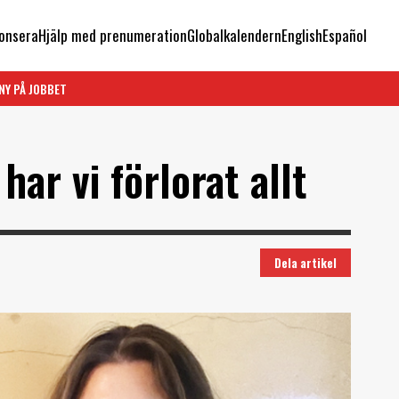
onsera
Hjälp med prenumeration
Globalkalendern
English
Español
NY PÅ JOBBET
ar vi förlorat allt
Dela artikel