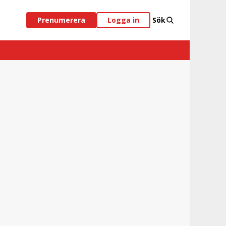
Prenumerera
Logga in
Sök