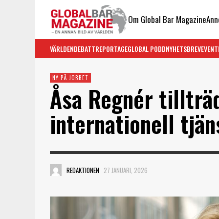
Om Global Bar Magazine
Ann
VÄRLDEN
DEBATT
REPORTAGE
GLOBAL PODD
NYHETSBREV
EVENT
NY PÅ JOBBET
Åsa Regnér tillträ
internationell tjän
REDAKTIONEN
27 JANUARI, 2026