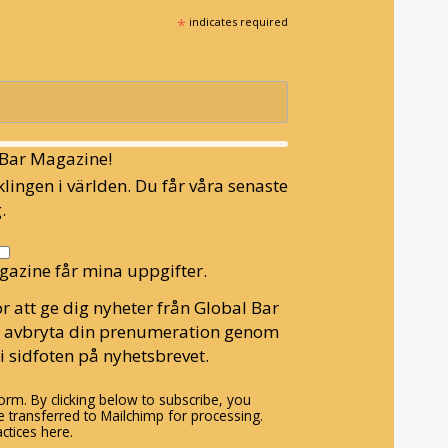
*
indicates required
l Bar Magazine!
lingen i världen. Du får våra senaste
.
gazine får mina uppgifter.
r att ge dig nyheter från Global Bar
n avbryta din prenumeration genom
i sidfoten på nyhetsbrevet.
rm. By clicking below to subscribe, you
 transferred to Mailchimp for processing.
ctices here.