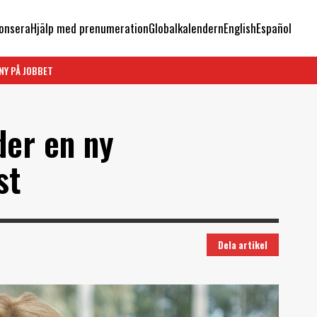
onsera
Hjälp med prenumeration
Globalkalendern
English
Español
NY PÅ JOBBET
der en ny
st
Dela artikel