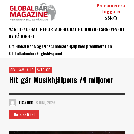
Prenumerera
Logga in
Sök
VÄRLDEN
DEBATT
REPORTAGE
GLOBAL PODD
NYHETSBREV
EVENT
NY PÅ JOBBET
Om Global Bar Magazine
Annonsera
Hjälp med prenumeration
Globalkalendern
English
Español
CIVILSAMHÄLLE
SVERIGE
Hit går Musikhjälpens 74 miljoner
ELSA UDD
8 JUNI, 2026
Dela artikel