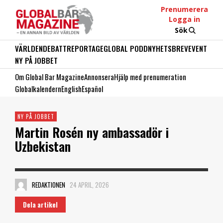
Prenumerera
Logga in
Sök
VÄRLDEN
DEBATT
REPORTAGE
GLOBAL PODD
NYHETSBREV
EVENT
NY PÅ JOBBET
Om Global Bar Magazine
Annonsera
Hjälp med prenumeration
Globalkalendern
English
Español
NY PÅ JOBBET
Martin Rosén ny ambassadör i
Uzbekistan
REDAKTIONEN
24 APRIL, 2026
Dela artikel