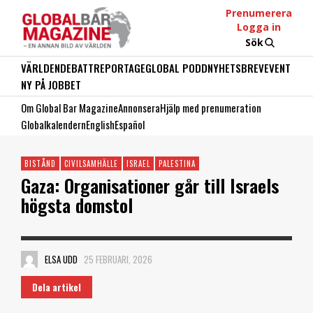
Prenumerera
Logga in
Sök
VÄRLDEN
DEBATT
REPORTAGE
GLOBAL PODD
NYHETSBREV
EVENT
NY PÅ JOBBET
Om Global Bar Magazine
Annonsera
Hjälp med prenumeration
Globalkalendern
English
Español
BISTÅND
CIVILSAMHÄLLE
ISRAEL
PALESTINA
Gaza: Organisationer går till Israels
högsta domstol
ELSA UDD
25 FEBRUARI, 2026
Dela artikel