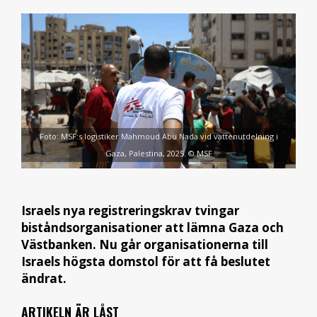
Foto: MSF:s logistiker Mahmoud Abu Nada vid vattenutdelning i
Gaza, Palestina, 2025. © MSF
Israels nya registreringskrav tvingar
biståndsorganisationer att lämna Gaza och
Västbanken. Nu går organisationerna till
Israels högsta domstol för att få beslutet
ändrat.
ARTIKELN ÄR LÅST