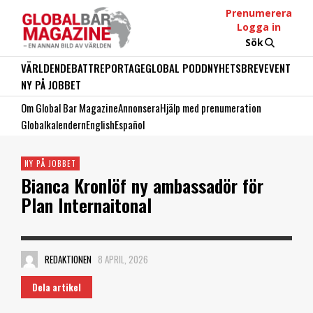
Prenumerera
Logga in
Sök
VÄRLDEN
DEBATT
REPORTAGE
GLOBAL PODD
NYHETSBREV
EVENT
NY PÅ JOBBET
Om Global Bar Magazine
Annonsera
Hjälp med prenumeration
Globalkalendern
English
Español
NY PÅ JOBBET
Bianca Kronlöf ny ambassadör för
Plan Internaitonal
REDAKTIONEN
8 APRIL, 2026
Dela artikel