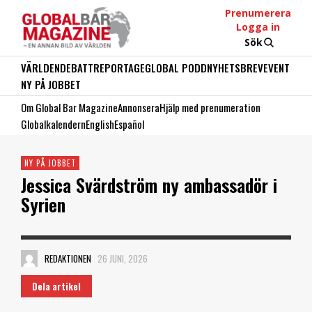
Prenumerera
Logga in
Sök
VÄRLDEN
DEBATT
REPORTAGE
GLOBAL PODD
NYHETSBREV
EVENT
NY PÅ JOBBET
Om Global Bar Magazine
Annonsera
Hjälp med prenumeration
Globalkalendern
English
Español
NY PÅ JOBBET
Jessica Svärdström ny ambassadör i
Syrien
REDAKTIONEN
26 JUNI, 2026
Dela artikel