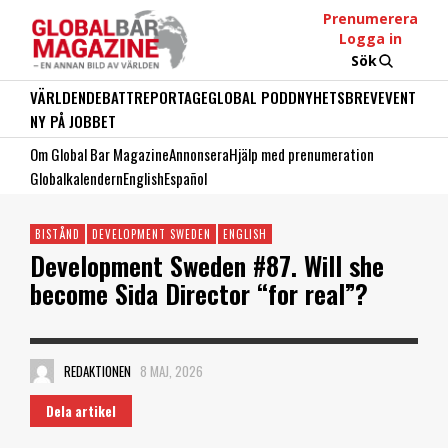
Prenumerera
Logga in
Sök
VÄRLDEN
DEBATT
REPORTAGE
GLOBAL PODD
NYHETSBREV
EVENT
NY PÅ JOBBET
Om Global Bar Magazine
Annonsera
Hjälp med prenumeration
Globalkalendern
English
Español
BISTÅND
DEVELOPMENT SWEDEN
ENGLISH
Development Sweden #87. Will she
become Sida Director “for real”?
REDAKTIONEN
8 MAJ, 2026
Dela artikel