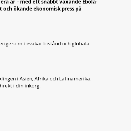
flera år – med ett snabbt växande Ebola-
tt och ökande ekonomisk press på
verige som bevakar bistånd och globala
ingen i Asien, Afrika och Latinamerika.
irekt i din inkorg.