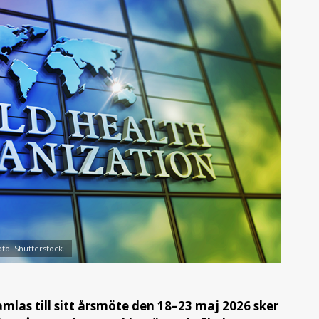
to: Shutterstock.
las till sitt årsmöte den 18–23 maj 2026 sker