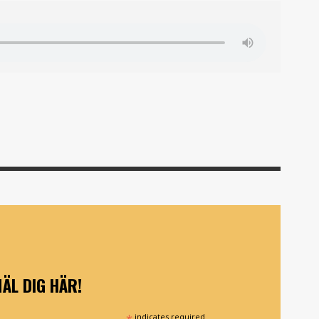
ÄL DIG HÄR!
*
indicates required