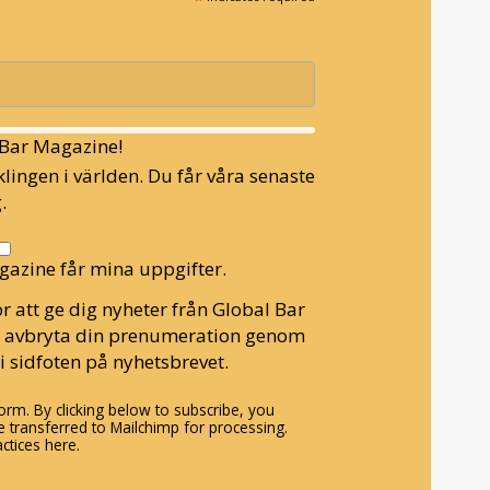
l Bar Magazine!
lingen i världen. Du får våra senaste
.
gazine får mina uppgifter.
r att ge dig nyheter från Global Bar
n avbryta din prenumeration genom
i sidfoten på nyhetsbrevet.
rm. By clicking below to subscribe, you
 transferred to Mailchimp for processing.
ctices here.