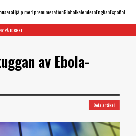
onsera
Hjälp med prenumeration
Globalkalendern
English
Español
NY PÅ JOBBET
uggan av Ebola-
Dela artikel