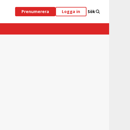
Prenumerera
Logga in
Sök