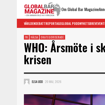
Om Global Bar Magazine
Ann
VÄRLDEN
DEBATT
REPORTAGE
GLOBAL PODD
NYHETSBREV
EVENT
FN
HÄLSA
OKATEGORISERADE
WHO: Årsmöte i sk
krisen
ELSA UDD
20 MAJ, 2026