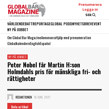
Prenumerera
Logga in
Sök
VÄRLDEN
DEBATT
REPORTAGE
GLOBAL PODD
NYHETSBREV
EVENT
NY PÅ JOBBET
Om Global Bar Magazine
Annonsera
Hjälp med prenumeration
Globalkalendern
English
Español
NY PÅ JOBBET
Peter Nobel får Martin H:son
Holmdahls pris för mänskliga fri- och
rättigheter
REDAKTIONEN
16 JUNI, 2021
Dela artikel