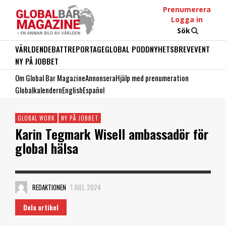
Prenumerera
Logga in
Sök
VÄRLDEN
DEBATT
REPORTAGE
GLOBAL PODD
NYHETSBREV
EVENT
NY PÅ JOBBET
Om Global Bar Magazine
Annonsera
Hjälp med prenumeration
Globalkalendern
English
Español
GLOBAL WORK
NY PÅ JOBBET
Karin Tegmark Wisell ambassadör för
global hälsa
REDAKTIONEN
1 JULI, 2024
Dela artikel