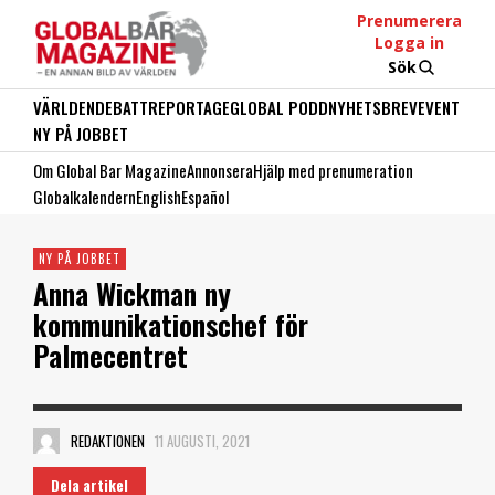
Prenumerera
Logga in
Sök
VÄRLDEN
DEBATT
REPORTAGE
GLOBAL PODD
NYHETSBREV
EVENT
NY PÅ JOBBET
Om Global Bar Magazine
Annonsera
Hjälp med prenumeration
Globalkalendern
English
Español
NY PÅ JOBBET
Anna Wickman ny
kommunikationschef för
Palmecentret
REDAKTIONEN
11 AUGUSTI, 2021
Dela artikel