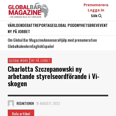
Prenumerera
Logga in
Sök
VÄRLDEN
DEBATT
REPORTAGE
GLOBAL PODD
NYHETSBREV
EVENT
NY PÅ JOBBET
Om Global Bar Magazine
Annonsera
Hjälp med prenumeration
Globalkalendern
English
Español
GLOBAL WORK
NY PÅ JOBBET
Charlotta Szczepanowski ny
arbetande styrelseordförande i Vi-
skogen
REDAKTIONEN
16 AUGUSTI, 2022
Dela artikel