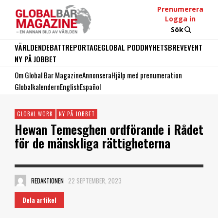
Prenumerera
Logga in
Sök
VÄRLDEN
DEBATT
REPORTAGE
GLOBAL PODD
NYHETSBREV
EVENT
NY PÅ JOBBET
Om Global Bar Magazine
Annonsera
Hjälp med prenumeration
Globalkalendern
English
Español
GLOBAL WORK
NY PÅ JOBBET
Hewan Temesghen ordförande i Rådet
för de mänskliga rättigheterna
REDAKTIONEN
22 SEPTEMBER, 2023
Dela artikel