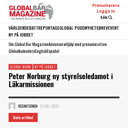
Prenumerera
Logga in
Sök
VÄRLDEN
DEBATT
REPORTAGE
GLOBAL PODD
NYHETSBREV
EVENT
NY PÅ JOBBET
Om Global Bar Magazine
Annonsera
Hjälp med prenumeration
Globalkalendern
English
Español
GLOBAL WORK
NY PÅ JOBBET
Peter Norburg ny styrelseledamot i
Läkarmissionen
REDAKTIONEN
13 JULI, 2025
Dela artikel