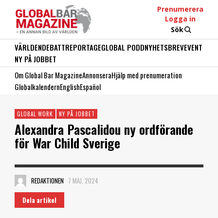
Prenumerera
Logga in
Sök
VÄRLDEN
DEBATT
REPORTAGE
GLOBAL PODD
NYHETSBREV
EVENT
NY PÅ JOBBET
Om Global Bar Magazine
Annonsera
Hjälp med prenumeration
Globalkalendern
English
Español
GLOBAL WORK
NY PÅ JOBBET
Alexandra Pascalidou ny ordförande
för War Child Sverige
REDAKTIONEN
7 MAJ, 2024
Dela artikel