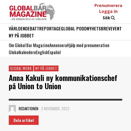
Prenumerera
Logga in
Sök
VÄRLDEN
DEBATT
REPORTAGE
GLOBAL PODD
NYHETSBREV
EVENT
NY PÅ JOBBET
Om Global Bar Magazine
Annonsera
Hjälp med prenumeration
Globalkalendern
English
Español
GLOBAL WORK
NY PÅ JOBBET
Anna Kakuli ny kommunikationschef
på Union to Union
REDAKTIONEN
3 NOVEMBER, 2022
Dela artikel