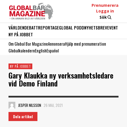
Prenumerera
Logga in
Sök
VÄRLDEN
DEBATT
REPORTAGE
GLOBAL PODD
NYHETSBREV
EVENT
NY PÅ JOBBET
Om Global Bar Magazine
Annonsera
Hjälp med prenumeration
Globalkalendern
English
Español
NY PÅ JOBBET
Gary Klaukka ny verksamhetsledare
vid Demo Finland
JESPER NILSSON
26 MAJ, 2021
Dela artikel