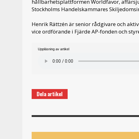
hållbarhetsplattformen Worldfavor, affärsju
Stockholms Handelskammares Skiljedomsin
Henrik Rättzén är senior rådgivare och akti
vice ordförande i Fjärde AP-fonden och sty
Uppläsning av artikel
Dela artikel