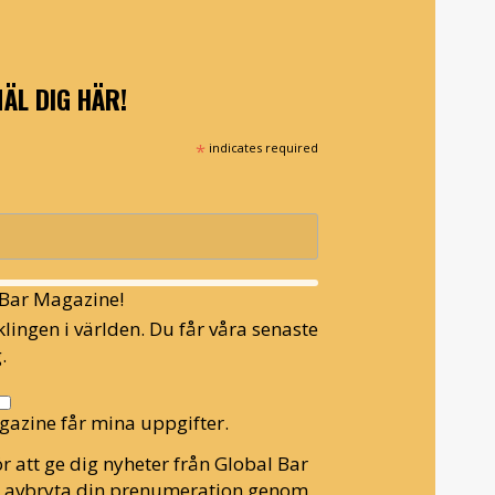
ÄL DIG HÄR!
*
indicates required
l Bar Magazine!
lingen i världen. Du får våra senaste
.
gazine får mina uppgifter.
r att ge dig nyheter från Global Bar
n avbryta din prenumeration genom