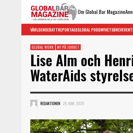
Om Global Bar Magazine
Ann
VÄRLDEN
DEBATT
REPORTAGE
GLOBAL PODD
NYHETSBREV
EVENT
GLOBAL WORK
NY PÅ JOBBET
Lise Alm och Henri
WaterAids styrels
REDAKTIONEN
25 JUNI, 2025