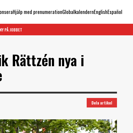
onsera
Hjälp med prenumeration
Globalkalendern
English
Español
NY PÅ JOBBET
k Rättzén nya i
e
Dela artikel