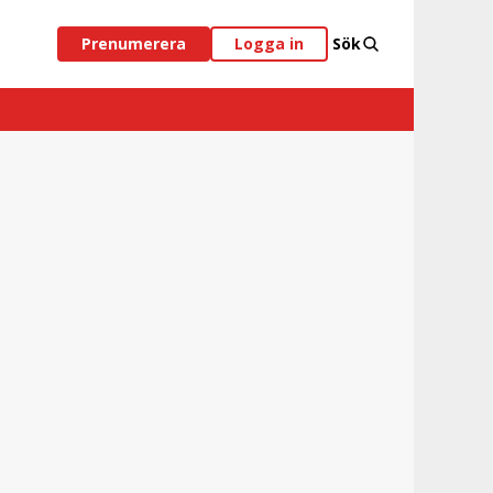
Prenumerera
Logga in
Sök